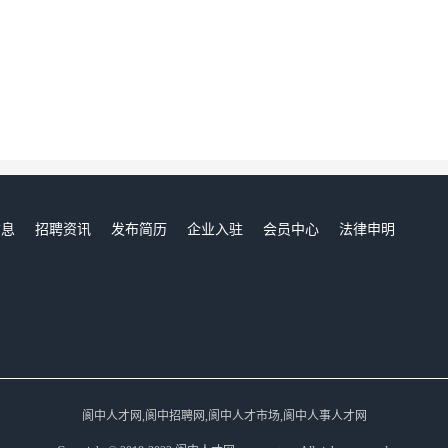
信息
招聘资讯
发布简历
企业入驻
会员中心
法律申明
们
阆中人才网,阆中招聘网,阆中人才市场,阆中人事人才网