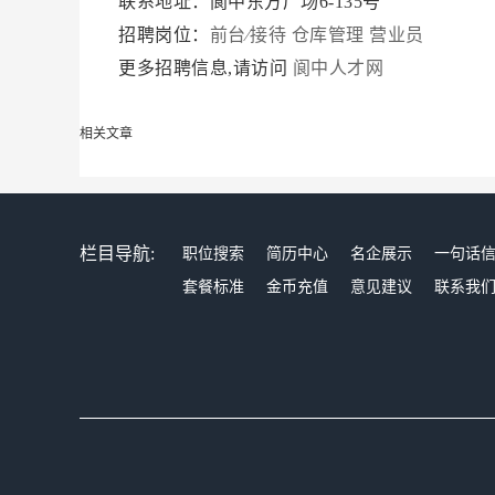
联系地址：阆中东方广场6-135号
招聘岗位：
前台∕接待
仓库管理
营业员
更多招聘信息,请访问
阆中人才网
相关文章
栏目导航:
职位搜索
简历中心
名企展示
一句话
套餐标准
金币充值
意见建议
联系我