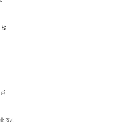
二楼
务员
业教师